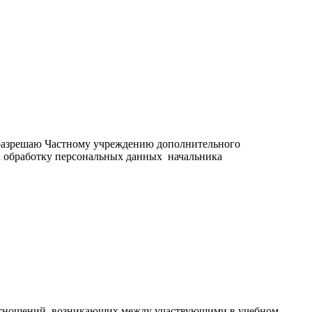
, разрешаю Частному учреждению дополнительного
а обработку персональных данных начальника
оотношений, возникающих между участвующими в учебном